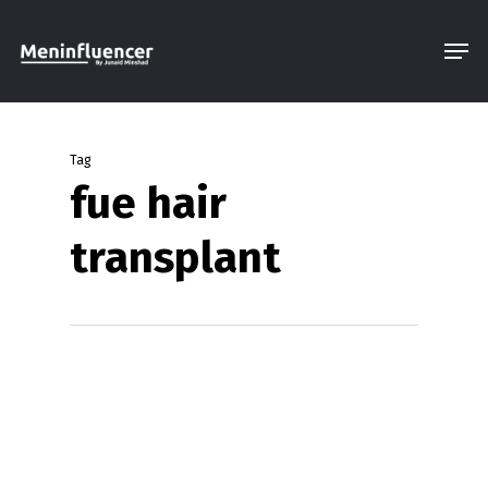
Skip
Men
to
Close
main
Menu
content
Tag
fue hair
transplant